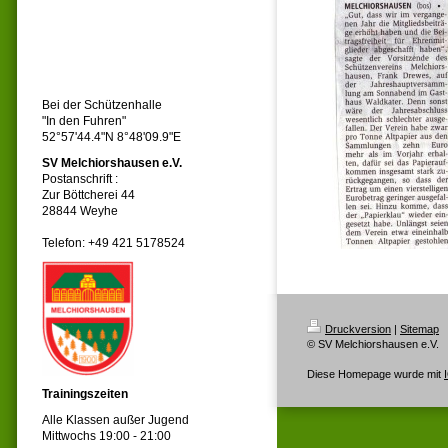
Bei der Schützenhalle
"In den Fuhren"
52°57'44.4"N 8°48'09.9"E
SV Melchiorshausen e.V.
Postanschrift :
Zur Böttcherei 44
28844 Weyhe
Telefon: +49 421 5178524
Druckversion
|
Sitemap
© SV Melchiorshausen e.V.
Diese Homepage wurde mit
Trainingszeiten
Alle Klassen außer Jugend
Mittwochs 19:00 - 21:00