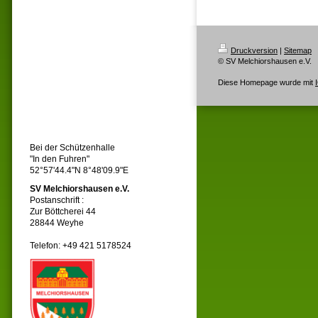
Druckversion
|
Sitemap
© SV Melchiorshausen e.V.
Diese Homepage wurde mit
Bei der Schützenhalle
"In den Fuhren"
52°57'44.4"N 8°48'09.9"E
SV Melchiorshausen e.V.
Postanschrift :
Zur Böttcherei 44
28844 Weyhe
Telefon: +49 421 5178524