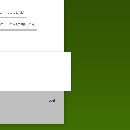
E
JUGEND
RT
GÄSTEBUCH
Login