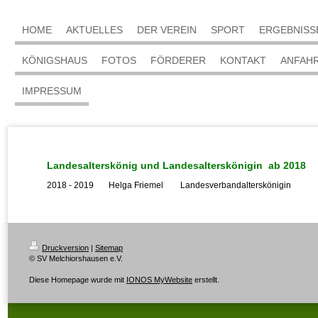
HOME
AKTUELLES
DER VEREIN
SPORT
ERGEBNISS
KÖNIGSHAUS
FOTOS
FÖRDERER
KONTAKT
ANFAH
IMPRESSUM
Landesalterskönig und Landesalterskönigin ab 2018
2018 - 2019 Helga Friemel Landesverbandalterskönigin
Druckversion
|
Sitemap
© SV Melchiorshausen e.V.
Diese Homepage wurde mit
IONOS MyWebsite
erstellt.