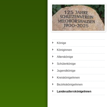
Könige
Königinnen
Alterskönige
Schülerkönige
Jugendkönige
KreiskönigeInnen
BezirkskönigeInnen
LandesalterskönigeInnen